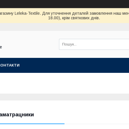
магазину Leleka-Textile. Для уточнення деталей замовлення наш ме
18.00), крім святкових днів.
le
КОНТАКТИ
аматрацники