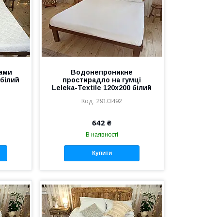
ами
Водонепроникне
 білий
простирадло на гумці
Leleka-Textile 120х200 білий
291/3492
642 ₴
В наявності
Купити