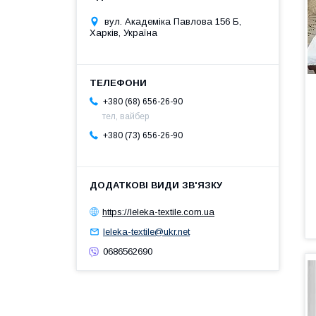
вул. Академіка Павлова 156 Б,
Харків, Україна
+380 (68) 656-26-90
тел, вайбер
+380 (73) 656-26-90
https://leleka-textile.com.ua
leleka-textile@ukr.net
0686562690