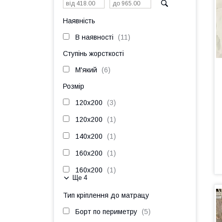
Наявність
В наявності
11
Ступінь жорсткості
М'який
6
Розмір
120x200
3
120х200
1
140х200
1
160x200
1
160х200
1
Ще 4
Тип кріплення до матрацу
Борт по периметру
5