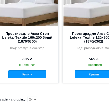
Простирадло Аква Стоп
Простирадло Аква 
Leleka-Textile 160х200 білий
Leleka-Textile 120х200
(1870/6300)
(1870/6302)
prostyn-akva-stop
prostyn-akva-st
685 ₴
565 ₴
В наявності
В наявності
Купити
Купити