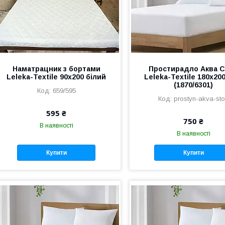
Наматрацник з бортами
Простирадло Аква 
Leleka-Textile 90х200 білий
Leleka-Textile 180х200
(1870/6301)
659/595
prostyn-akva-st
595 ₴
750 ₴
В наявності
В наявності
Купити
Купити