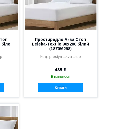
Стоп
Простирадло Аква Стоп
 біле
Leleka-Textile 90х200 білий
(1870/6298)
op
prostyn-akva-stop
485 ₴
В наявності
Купити