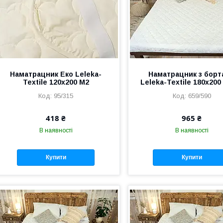
Наматрацник Еко Leleka-
Наматрацник з борт
Textile 120х200 М2
Leleka-Textile 180х200
95/315
659/590
418 ₴
965 ₴
В наявності
В наявності
Купити
Купити