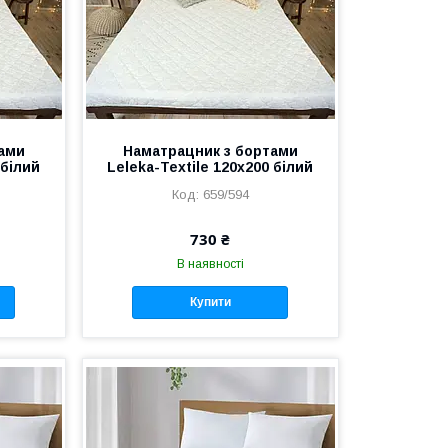
ами
Наматрацник з бортами
 білий
Leleka-Textile 120х200 білий
659/594
730 ₴
В наявності
Купити