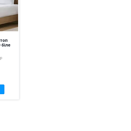
Стоп
 біле
op