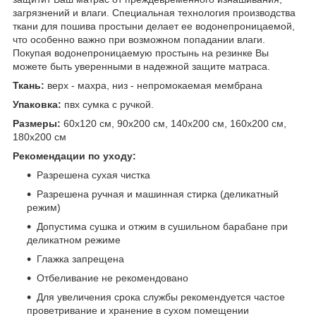
загрязнений и влаги. Специальная технология производства
ткани для пошива простыни делает ее водонепроницаемой,
что особенно важно при возможном попадании влаги.
Покупая водонепроницаемую простынь на резинке Вы
можете быть уверенными в надежной защите матраса.
Ткань:
верх - махра, низ - непромокаемая мембрана
Упаковка:
пвх сумка с ручкой.
Размеры:
60х120 см, 90х200 см, 140х200 см, 160х200 см,
180х200 см
Рекомендации по уходу:
Разрешена сухая чистка
Разрешена ручная и машинная стирка (деликатный
режим)
Допустима сушка и отжим в сушильном барабане при
деликатном режиме
Глажка запрещена
Отбеливание не рекомендовано
Для увеличения срока службы рекомендуется частое
проветривание и хранение в сухом помещении