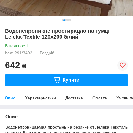
Водонепроникне простирадло на гумці
Leleka-Textile 120х200 білий
В наявності
Код: 291/3492
Роздріб
642
₴
Купити
Опис
Характеристики
Доставка
Оплата
Умови п
Опис
Водонепроницаемая простынь на резинке от Лелека Текстиль
защитит Ваш матрас от преждевременного изнашивания,