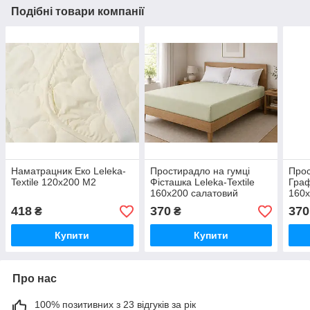
Подібні товари компанії
Наматрацник Еко Leleka-
Простирадло на гумці
Прос
Textile 120х200 М2
Фісташка Leleka-Textile
Граф
160х200 салатовий
160х
(1938/6675)
(193
418
370
370
₴
₴
Купити
Купити
Про нас
100% позитивних з 23 відгуків за рік