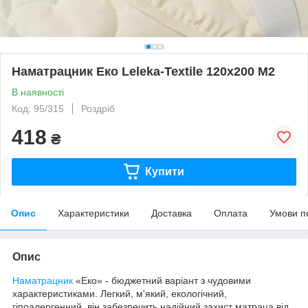
Наматрацник Еко Leleka-Textile 120х200 М2
В наявності
Код: 95/315
Роздріб
418
₴
Купити
Опис
Характеристики
Доставка
Оплата
Умови п
Опис
Наматрацник
«Еко» - бюджетний варіант з чудовими
характеристиками. Легкий, м'який, екологічний,
гіпоалергенний, він забезпечить надійний захист матраца від