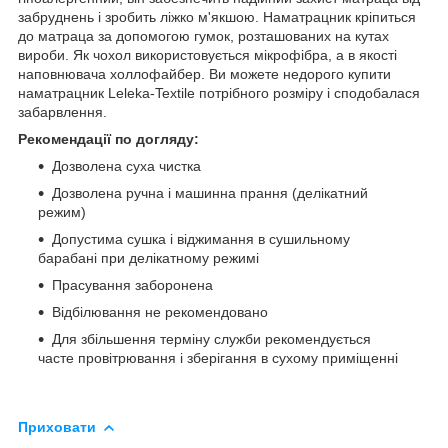
забруднень і зробить ліжко м'якшою. Наматрацник кріпиться
до матраца за допомогою гумок, розташованих на кутах
вироби. Як чохол використовується мікрофібра, а в якості
наповнювача холлофайбер. Ви можете недорого купити
наматрацник Leleka-Textile потрібного розміру і сподобалася
забарвлення.
Рекомендації по догляду:
Дозволена суха чистка
Дозволена ручна і машинна прання (делікатний
режим)
Допустима сушка і віджимання в сушильному
барабані при делікатному режимі
Прасування заборонена
Відбілювання не рекомендовано
Для збільшення терміну служби рекомендується
часте провітрювання і зберігання в сухому приміщенні
Приховати