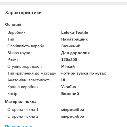
Характеристики
Основні
Виробник
Leleka-Textile
Тип
Наматрацник
Особливість виробу
Захисний
Вікова група
Для дорослих
Розмір
120x200
Ступінь жорсткості
М'який
Тип кріплення до матрацу
чотири гумки по кутах
Анатомічні властивості
Ні
Країна виробник
Україна
Колір
Бежевий
Матеріал чохла
Сторона чохла 1
мікрофібра
Сторона чохла 2
мікрофібра
Приховати