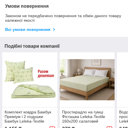
Умови повернення
Законом не передбачено повернення та обмін даного товару
належної якості
Всі умови повернення
Подібні товари компанії
Комплект ковдра Бамбук
Простирадло на гумці
Вод
Преміум і 2 подушки
Фісташка Leleka-Textile
прос
Бамбук Leleka-Textile
160х200 салатовий
Lele
140х205+50х70 М27
(1938/6675)
біли