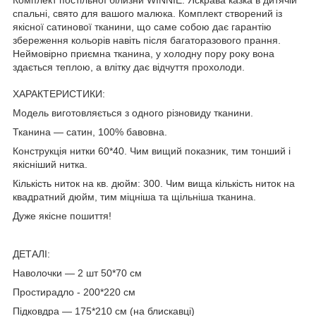
спальні, свято для вашого малюка. Комплект створений із
якісної сатинової тканини, що саме собою дає гарантію
збереження кольорів навіть після багаторазового прання.
Неймовірно приємна тканина, у холодну пору року вона
здається теплою, а влітку дає відчуття прохолоди.
ХАРАКТЕРИСТИКИ:
Модель виготовляється з одного різновиду тканини.
Тканина — сатин, 100% бавовна.
Конструкція нитки 60*40. Чим вищий показник, тим тонший і
якісніший нитка.
Кількість ниток на кв. дюйм: 300. Чим вища кількість ниток на
квадратний дюйм, тим міцніша та щільніша тканина.
Дуже якісне пошиття!
ДЕТАЛІ:
Наволочки — 2 шт 50*70 см
Простирадло - 200*220 см
Підковдра — 175*210 см (на блискавці)