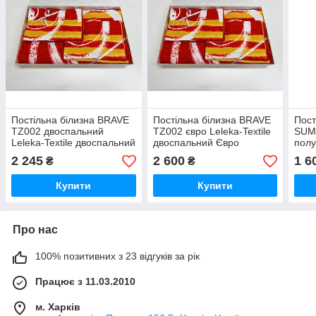
Постільна білизна BRAVE
Постільна білизна BRAVE
Пост
TZ002 двоспальний
TZ002 євро Leleka-Textile
SUM
Leleka-Textile двоспальний
двоспальний Євро
полу
червоний (1925/6648)
червоний (1926/6649)
полу
2 245
2 600
1 6
₴
₴
(192
Купити
Купити
Про нас
100% позитивних з 23 відгуків за рік
Працює з 11.03.2010
м. Харків