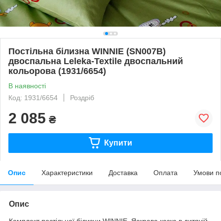
Постільна білизна WINNIE (SN007B)
двоспальна Leleka-Textile двоспальний
кольорова (1931/6654)
В наявності
Код: 1931/6654
Роздріб
2 085
₴
Купити
Опис
Характеристики
Доставка
Оплата
Умови п
Опис
Комплект постільної білизни WINNIE. Яскрава казка в дитячій