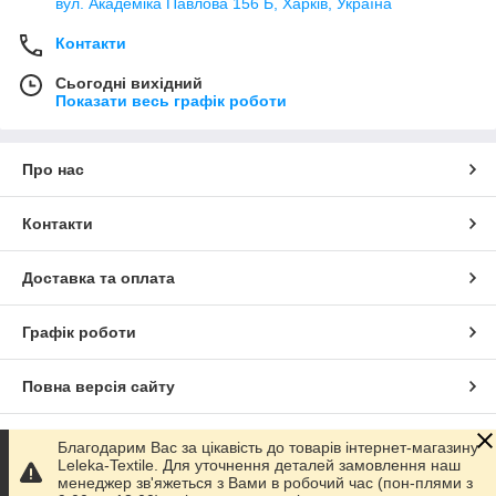
вул. Академіка Павлова 156 Б, Харків, Україна
Контакти
Сьогодні вихідний
Показати весь графік роботи
Про нас
Контакти
Доставка та оплата
Графік роботи
Повна версія сайту
Сайт створено на маркетплейсі
Prom.ua
Благодарим Вас за цікавість до товарів інтернет-магазину
Leleka-Textile. Для уточнення деталей замовлення наш
менеджер зв'яжеться з Вами в робочий час (пон-плями з
Політика конфіденційності