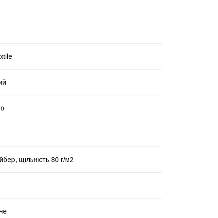
xtile
ий
ло
бер, щільність 80 г/м2
не