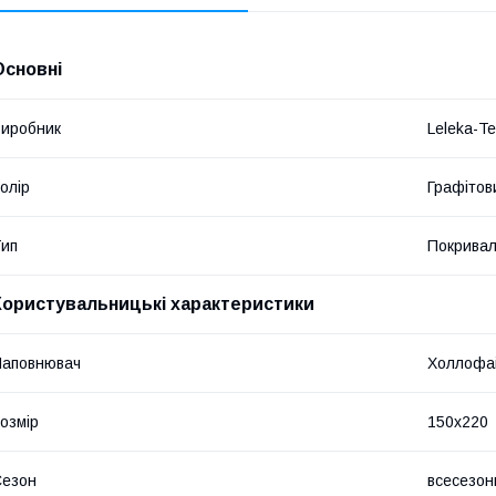
Основні
иробник
Leleka-Te
олір
Графітов
ип
Покрива
Користувальницькі характеристики
Наповнювач
Холлофай
озмір
150х220
Сезон
всесезон