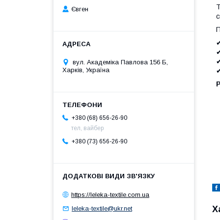
Т
Євген
с
П
✔
✔
✔
вул. Академіка Павлова 156 Б,
Харків, Україна
✔
+380 (68) 656-26-90
тел, вайбер
+380 (73) 656-26-90
https://leleka-textile.com.ua
Х
leleka-textile@ukr.net