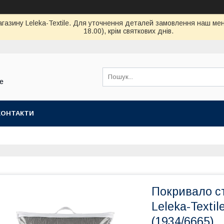
магазину Leleka-Textile. Для уточнення деталей замовлення наш ме
18.00), крім святкових днів.
le
КОНТАКТИ
Покривало ст
Leleka-Texti
(1934/6665)