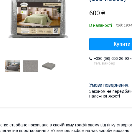
600 ₴
В наявності
Код:
1934
Купити
+380 (68) 656-26-90
тел, вайбер
Законом не передбач
належної якості
егке стьобане покривало в спокійному графітовому відтінку створює 
легантне простьобання з м'яким рельєфом надає виробу виразної 